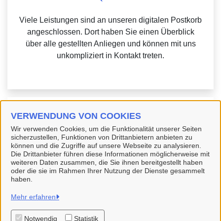
Viele Leistungen sind an unseren digitalen Postkorb
angeschlossen. Dort haben Sie einen Überblick
über alle gestellten Anliegen und können mit uns
unkompliziert in Kontakt treten.
Weitere Informationen zu Mein Unternehmenskonto
VERWENDUNG VON COOKIES
finden Sie auf der
FAQ-Seite von Mein
Wir verwenden Cookies, um die Funktionalität unserer Seiten
sicherzustellen, Funktionen von Drittanbietern anbieten zu
Unternehmenskonto.
können und die Zugriffe auf unsere Webseite zu analysieren.
Die Drittanbieter führen diese Informationen möglicherweise mit
weiteren Daten zusammen, die Sie ihnen bereitgestellt haben
oder die sie im Rahmen Ihrer Nutzung der Dienste gesammelt
haben.
Hansestadt Buxtehude
Mehr erfahren
Notwendig
Statistik
Alle Rechte vorbehalten