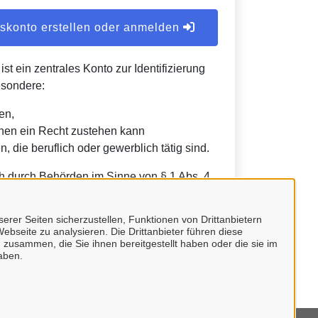
konto erstellen oder anmelden
t ein zentrales Konto zur Identifizierung
esondere:
en,
nen ein Recht zustehen kann
, die beruflich oder gewerblich tätig sind.
h durch Behörden im Sinne von § 1 Abs. 4
etz (VwVfG) möglich.
erer Seiten sicherzustellen, Funktionen von Drittanbietern
ebseite zu analysieren. Die Drittanbieter führen diese
 zusammen, die Sie ihnen bereitgestellt haben oder die sie im
aben.