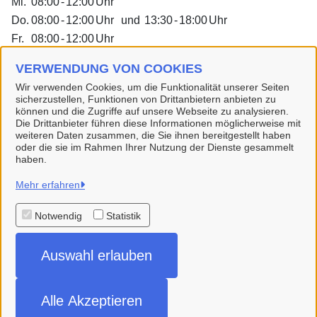
Mi.
08:00
-
12:00
Uhr
Do.
08:00
-
12:00
Uhr
und
13:30
-
18:00
Uhr
Fr.
08:00
-
12:00
Uhr
Dienstleistungen
VERWENDUNG VON COOKIES
Wir verwenden Cookies, um die Funktionalität unserer Seiten
sicherzustellen, Funktionen von Drittanbietern anbieten zu
Alle zugeordneten Einrichtungen
können und die Zugriffe auf unsere Webseite zu analysieren.
Die Drittanbieter führen diese Informationen möglicherweise mit
weiteren Daten zusammen, die Sie ihnen bereitgestellt haben
oder die sie im Rahmen Ihrer Nutzung der Dienste gesammelt
haben.
Hansestadt Buxtehude
Mehr erfahren
Notwendig
Statistik
Alle Rechte vorbehalten
Auswahl erlauben
Impressum
Datenschutzerklärung
Alle Akzeptieren