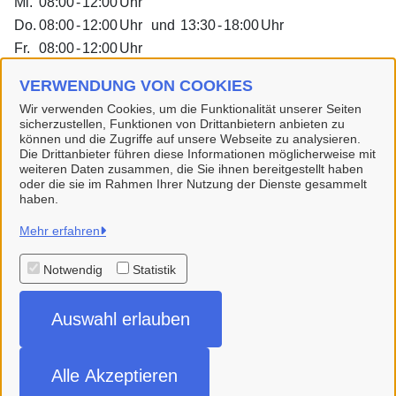
Mi.
08:00
-
12:00
Uhr
Do.
08:00
-
12:00
Uhr
und
13:30
-
18:00
Uhr
Fr.
08:00
-
12:00
Uhr
Dienstleistungen
VERWENDUNG VON COOKIES
Wir verwenden Cookies, um die Funktionalität unserer Seiten
sicherzustellen, Funktionen von Drittanbietern anbieten zu
Alle zugeordneten Einrichtungen
können und die Zugriffe auf unsere Webseite zu analysieren.
Die Drittanbieter führen diese Informationen möglicherweise mit
weiteren Daten zusammen, die Sie ihnen bereitgestellt haben
oder die sie im Rahmen Ihrer Nutzung der Dienste gesammelt
haben.
Hansestadt Buxtehude
Mehr erfahren
Notwendig
Statistik
Alle Rechte vorbehalten
Auswahl erlauben
Impressum
Datenschutzerklärung
Alle Akzeptieren