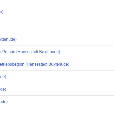
e)
uxtehude)
hen Person (Hansestadt Buxtehude)
 Betriebsbeginn (Hansestadt Buxtehude)
ude)
ude)
ude)