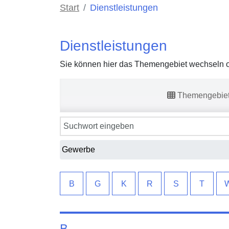
Start
Dienstleistungen
Dienstleistungen
Sie können hier das Themengebiet wechseln od
Themengebie
B
G
K
R
S
T
B